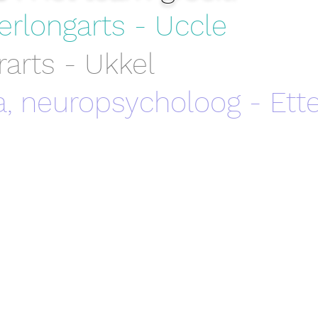
derlongarts - Uccle
rarts - Ukkel
, neuropsycholoog - Ett